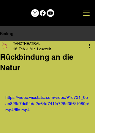
Beitrag
TANZTHEATRAL
18. Feb.
1 Min. Lesezeit
Rückbindung an die
Natur
https://video.wixstatic.com/video/91d731_0e
ab829c7dc94da2a64a741fa726d356/1080p/
mp4/file.mp4