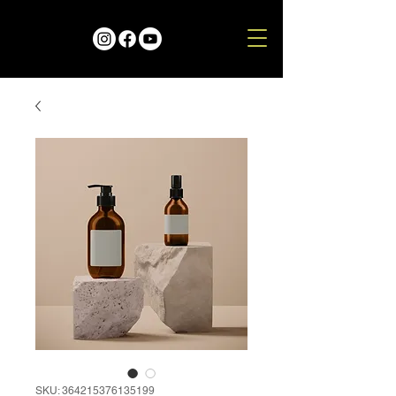
SKU: 364215376135199