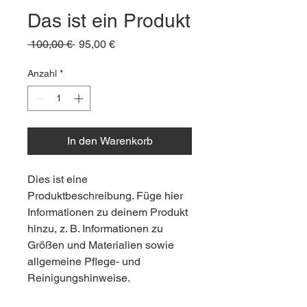
Das ist ein Produkt
Standardpreis
Sale-
 100,00 € 
95,00 €
Preis
Anzahl
*
In den Warenkorb
Dies ist eine 
Produktbeschreibung. Füge hier 
Informationen zu deinem Produkt 
hinzu, z. B. Informationen zu 
Größen und Materialien sowie 
allgemeine Pflege- und 
Reinigungshinweise.